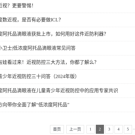
近视？更要警惕！
度数近视，是否有必要做ICL？
度阿托品滴眼液获批上市，如何用好这件近防利器？
小卫士|低浓度阿托品滴眼液常见问答
有娃看过来！近视防控三大方法，你都了解么？
青少年近视防控三十问答（2024年版）
度阿托品滴眼液在儿童青少年近视防控中的应用专家共识
方向带你全面了解“低浓度阿托品”
首页
上一页
1
2
3
4
5
·