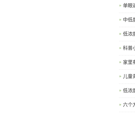
单眼
中低
低浓
科普
家里
儿童
低浓
六个