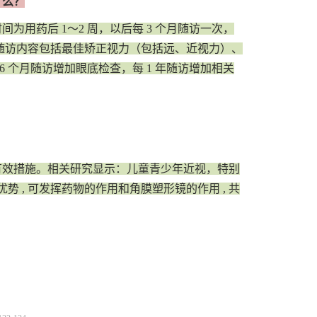
了么？
用药后 1～2 周，以后每 3 个月随访一次，
随访内容包括最佳矫正视力（包括远、近视力）、
 个月随访增加眼底检查，每 1 年随访增加相关
有效措施。相关研究显示：儿童青少年近视，特别
, 可发挥药物的作用和角膜塑形镜的作用 , 共