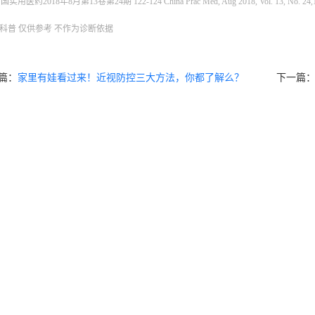
国实用医药2018年8月第13卷第24期 122-124 China Prac Med, Aug 2018, Vol. 13, No. 24,1
科普 仅供参考 不作为诊断依据
篇：
家里有娃看过来！近视防控三大方法，你都了解么？
下一篇