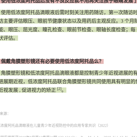
：使用低浓度阿托品后没有不良反应就不用再关注孩子眼睛发展
：使用低浓度阿托品滴眼液后需时刻关注用药随访，第一次随访时间为
访主要评估眼压、眼前节健康状态以及用药后主观反应。3 个月
能、眼压、屈光度、瞳孔检查、眼前节检查、眼轴长度检查；每 6
状评估。
：佩戴角膜塑形镜还有必要使用低浓度阿托品么？
：角膜塑形镜和低浓度阿托品滴眼液都是控制青少年近视进展的
进展期近视，低浓度阿托品联合角膜塑形镜共同使用具有明显的优势 
[2]
近视发展 , 促进视力的矫正
。
来源：
]低浓度阿托品滴眼液在儿童青少年近视防控中的应用专家共识（2022）