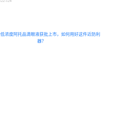
22-124
：
低浓度阿托品滴眼液获批上市，如何用好这件近防利
器？