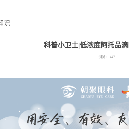
知识
科普小卫士|低浓度阿托品
浏览：
447