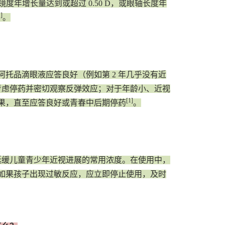
镜度年增长量达到或超过 0.50 D，或眼轴长度年
]
。
阿托品滴眼液应答良好（例如第 2 年几乎没有近
，可考虑停药并密切观察反弹效应；对于年龄小、近视
[1]
果，直至应答良好或青春中后期停药
。
延缓儿童青少年近视进展的常用浓度。在使用中，
如果孩子出现过敏反应，应立即停止使用，及时