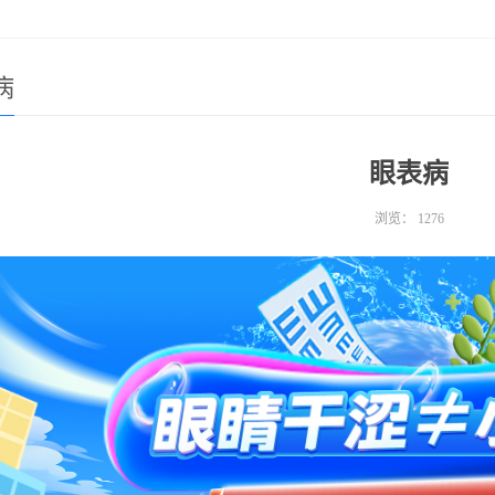
病
眼表病
浏览：
1276