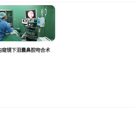
内窥镜下泪囊鼻腔吻合术