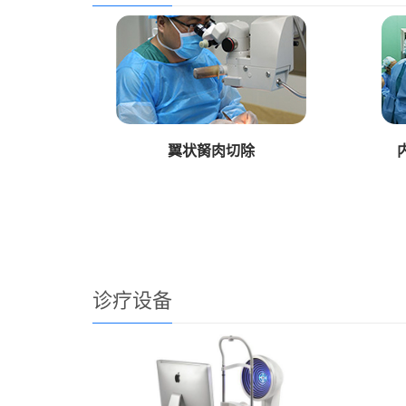
翼状胬肉切除
诊疗设备