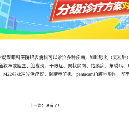
仑朝聚眼科医院眼表病科可以诊治多种疾病，如睑腺炎（麦粒肿
道狭窄或阻塞、泪囊炎、干眼症、翼状胬肉、结膜病、角膜病、巩膜
，M22强脉冲光治疗仪，倒睫电解机，pentacam角膜地形图，
上一篇：没有了！