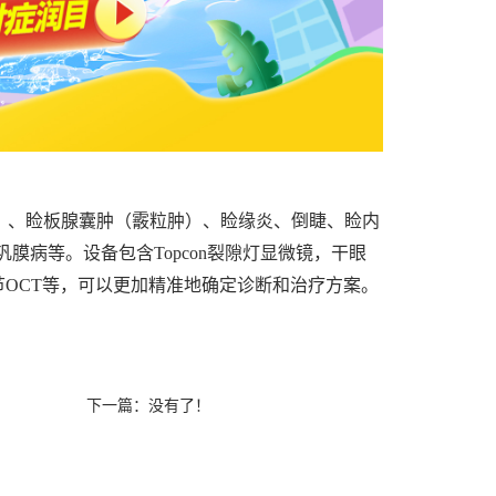
）、睑板腺囊肿（霰粒肿）、睑缘炎、倒睫、睑内
病等。设备包含Topcon裂隙灯显微镜，干眼
前节OCT等，可以更加精准地确定诊断和治疗方案。
下一篇：没有了！