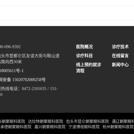
-096-9392
医院概况
诊疗技术
包头市昆都仑区友谊大街与鞍山道
诊疗科目
在线留言
南向西30米
线上预约就诊
新闻中心
8005611号-1
流程
安备 15020702000258号
电话：0472-2101635 / 151-
20
布朝聚眼科医院
达拉特朝聚眼科医院
包头市昆仑朝聚眼科医院
通辽朝聚眼
承德朝聚眼科医院
嘉兴朝聚眼科医院
宁波博视眼科医院
杭州朝聚眼科医院