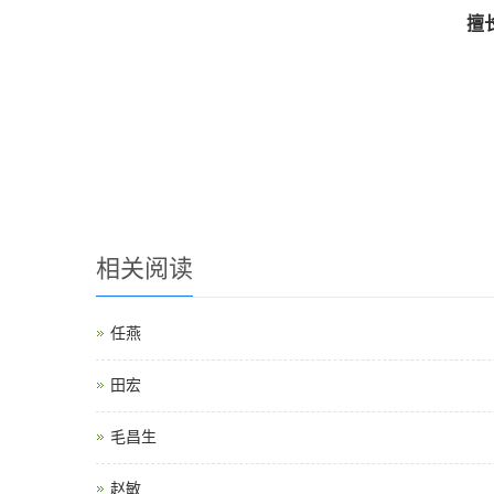
擅
相关阅读
任燕
田宏
毛昌生
赵敏