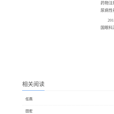
药物注
尿病性
2
国眼科
相关阅读
任燕
田宏