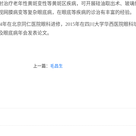
射治疗老年性黄斑变性等黄斑区疾病，可开展硅油取出术、玻璃
视网膜病变等复杂眼底病，在眼底等疾病的诊治有丰富的经验。
014年在北京同仁医院眼科进修，2015年在四川大学华西医院
及眼底病年会发表论文。
上一篇：
毛昌生