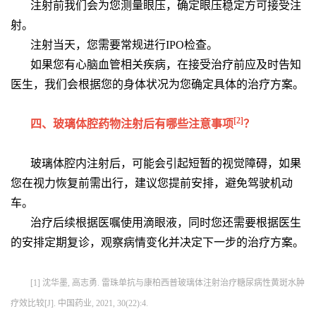
注射前我们会为您测量眼压，确定眼压稳定方可接受注
射。
注射当天，您需要常规进行IPO检查。
如果您有心脑血管相关疾病，在接受治疗前应及时告知
医生，我们会根据您的身体状况为您确定具体的治疗方案。
[2]
四、玻璃体腔药物注射后有哪些注意事项
？
玻璃体腔内注射后，可能会引起短暂的视觉障碍，如果
您在视力恢复前需出行，建议您提前安排，避免驾驶机动
车。
治疗后续根据医嘱使用滴眼液，同时您还需要根据医生
的安排定期复诊，观察病情变化并决定下一步的治疗方案。
[1] 沈华墨, 高志勇. 雷珠单抗与康柏西普玻璃体注射治疗糖尿病性黄斑水肿
疗效比较[J]. 中国药业, 2021, 30(22):4.