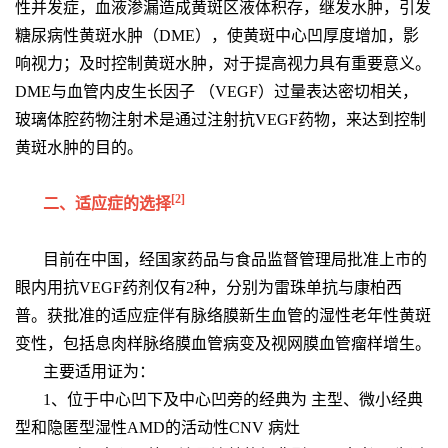
性并发症，血液渗漏造成黄斑区液体积存，继发水肿，引发
糖尿病性黄斑水肿（DME），使黄斑中心凹厚度增加，影
响视力；及时控制黄斑水肿，对于提高视力具有重要意义。
DME与血管内皮生长因子 （VEGF）过量表达密切相关，
玻璃体腔药物注射术是通过注射抗VEGF药物，来达到控制
黄斑水肿的目的。
[2]
二、适应症的选择
目前在中国，经国家药品与食品监督管理局批准上市的
眼内用抗VEGF药剂仅有2种，分别为雷珠单抗与康柏西
普。获批准的适应症伴有脉络膜新生血管的湿性老年性黄斑
变性，包括息肉样脉络膜血管病变及视网膜血管瘤样增生。
主要适用证为：
1、位于中心凹下及中心凹旁的经典为 主型、微小经典
型和隐匿型湿性AMD的活动性CNV 病灶