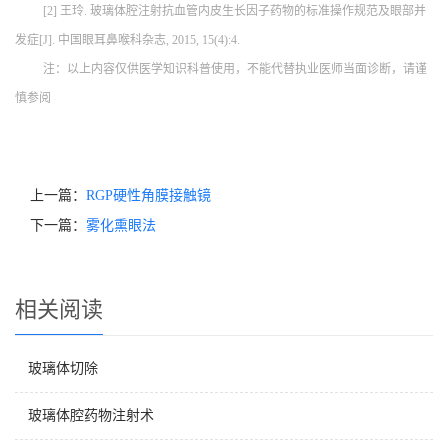
[2] 王玲. 玻璃体腔注射抗血管内皮生长因子药物的标准操作规范及眼部并
发症[J]. 中国眼耳鼻喉科杂志, 2015, 15(4):4.
注：以上内容仅供医学知识科普使用，不能代替执业医师当面诊断，请谨
慎参阅
上一篇：
RGP硬性角膜接触镜
下一篇：
雾化熏眼法
相关阅读
玻璃体切除
玻璃体腔药物注射术