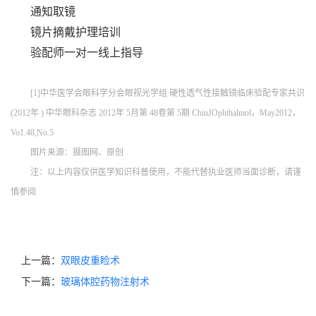
通知取镜
镜片摘戴护理培训
验配师一对一线上指导
[1]中华医学会眼科学分会眼视光学组 硬性透气性接触镜临床验配专家共识
(2012年 ) 中华眼科杂志 2012年 5月第 48卷第 5期 ChinJOphthalmol，May2012，
Vo1.48,No.5
图片来源：摄图网、原创
注：以上内容仅供医学知识科普使用，不能代替执业医师当面诊断，请谨
慎参阅
上一篇：
双眼皮重睑术
下一篇：
玻璃体腔药物注射术