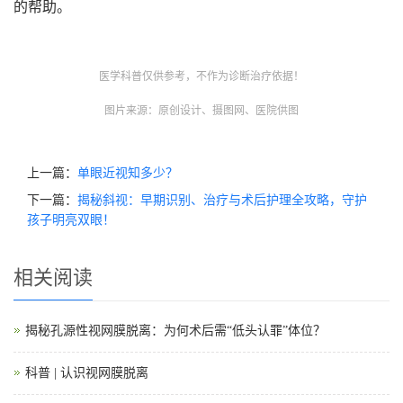
的帮助。
医学科普仅供参考，不作为诊断治疗依据！
图片来源：原创设计、摄图网、医院供图
上一篇：
单眼近视知多少？
下一篇：
揭秘斜视：早期识别、治疗与术后护理全攻略，守护
孩子明亮双眼！
相关阅读
揭秘孔源性视网膜脱离：为何术后需“低头认罪”体位？
科普 | 认识视网膜脱离