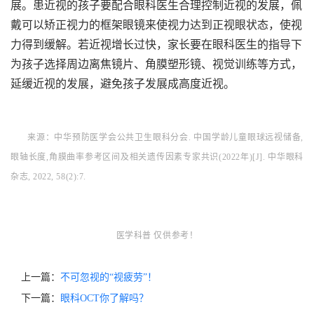
展。患近视的孩子要配合眼科医生合理控制近视的发展，佩
戴可以矫正视力的框架眼镜来使视力达到正视眼状态，使视
力得到缓解。若近视增长过快，家长要在眼科医生的指导下
为孩子选择周边离焦镜片、角膜塑形镜、视觉训练等方式，
延缓近视的发展，避免孩子发展成高度近视。
来源：中华预防医学会公共卫生眼科分会. 中国学龄儿童眼球远视储备,
眼轴长度,角膜曲率参考区间及相关遗传因素专家共识(2022年)[J]. 中华眼科
杂志, 2022, 58(2):7.
医学科普 仅供参考！
上一篇：
不可忽视的“视疲劳”！
下一篇：
眼科OCT你了解吗？