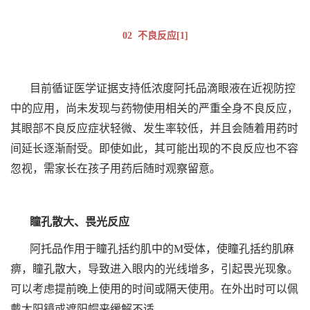
02 不良反应[1]
目前循证医学证据支持低浓度阿托品滴眼液在近视防控
中的应用，尚未发现与药物使用相关的严重全身不良反应，
其眼部不良反应症状轻微、发生率较低，并且会随着用药时
间延长逐渐耐受。即使如此，其可能出现的不良反应也不容
忽视，需家长在孩子用药后随时观察留意。
瞳孔散大、畏光反应
阿托品作用于瞳孔括约肌中的M受体，使瞳孔括约肌麻
痹，瞳孔散大，导致进入眼内的光线增多，引起畏光现象。
可以考虑提前晚上使用的时间或隔天使用。在外出时可以佩
戴太阳镜或遮阳帽来缓解不适。